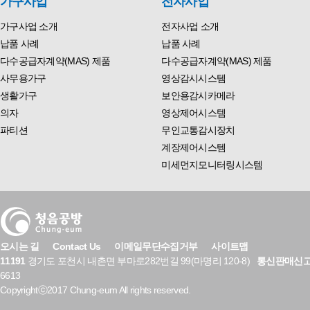
가구사업
전자사업
가구사업 소개
전자사업 소개
납품 사례
납품 사례
다수공급자계약(MAS) 제품
다수공급자계약(MAS) 제품
사무용가구
영상감시시스템
생활가구
보안용감시카메라
의자
영상제어시스템
파티션
무인교통감시장치
계장제어시스템
미세먼지모니터링시스템
오시는 길
Contact Us
이메일무단수집거부
사이트맵
11191
경기도 포천시 내촌면 부마로282번길 99(마명리 120-8)
통신판매신
6613
Copyrightⓒ2017 Chung-eum All rights reserved.