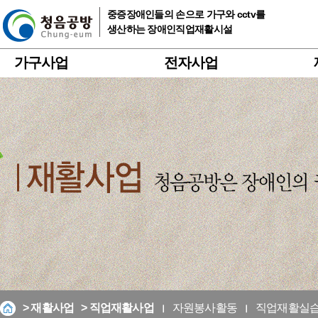
중증장애인들의 손으로 가구와 cctv를
생산하는 장애인직업재활시설
가구사업
전자사업
> 재활사업
> 직업재활사업
자원봉사활동
직업재활실