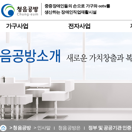
중증장애인들의 손으로 가구와 cctv를
생산하는 장애인직업재활시설
가구사업
전자사업
> 청음공방
> 인사말
청음공방은
정부 및 공공기관 인증