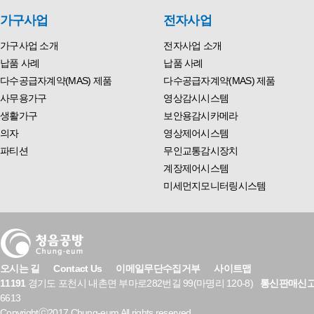
가구사업
전자사업
가구사업 소개
전자사업 소개
납품 사례
납품 사례
다수공급자계약(MAS) 제품
다수공급자계약(MAS) 제품
사무용가구
영상감시시스템
생활가구
보안용감시카메라
의자
영상제어시스템
파티션
무인교통감시장치
계장제어시스템
미세먼지모니터링시스템
오시는 길
Contact Us
이메일무단수집거부
사이트맵
11191
경기도 포천시 내촌면 부마로282번길 99(마명리 120-8)
통신판매신
6613
Copyrightⓒ2017 Chung-eum All rights reserved.