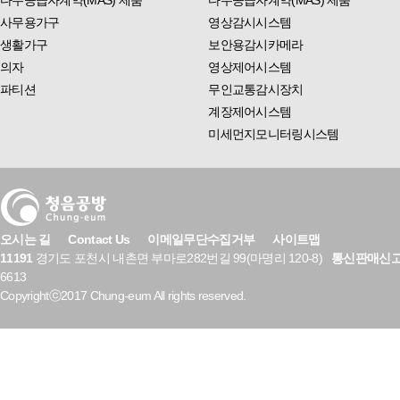
다수공급자계약(MAS) 제품
다수공급자계약(MAS) 제품
사무용가구
영상감시시스템
생활가구
보안용감시카메라
의자
영상제어시스템
파티션
무인교통감시장치
계장제어시스템
미세먼지모니터링시스템
오시는 길
Contact Us
이메일무단수집거부
사이트맵
11191
경기도 포천시 내촌면 부마로282번길 99(마명리 120-8)
통신판매신
6613
Copyrightⓒ2017 Chung-eum All rights reserved.