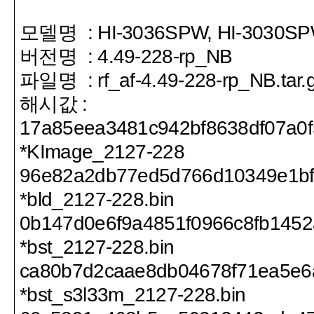
모델명
: HI-3036SPW, HI-3030S
버전명
: 4.49-228-rp_NB
파일명
: rf_af-4.49-228-rp_NB.tar.
해시값
:
17a85eea3481c942bf8638df07a0f
*KImage_2127-228
96e82a2db77ed5d766d10349e1bf
*bld_2127-228.bin
0b147d0e6f9a4851f0966c8fb145
*bst_2127-228.bin
ca80b7d2caae8db04678f71ea5e6
*bst_s3l33m_2127-228.bin