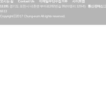
오시는 길
Contact Us
이메일무단수집거부
사이트맵
11191
경기도 포천시 내촌면 부마로282번길 99(마명리 120-8)
통신판매신
6613
Copyrightⓒ2017 Chung-eum All rights reserved.