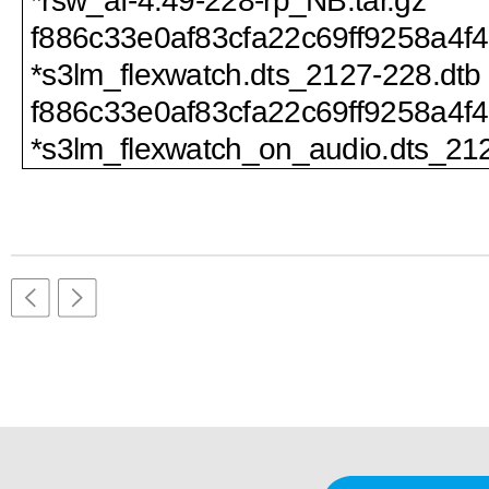
*rsw_af-4.49-228-rp_NB.tar.gz
f886c33e0af83cfa22c69ff9258a4f
*s3lm_flexwatch.dts_2127-228.dtb
f886c33e0af83cfa22c69ff9258a4f
*s3lm_flexwatch_on_audio.dts_21