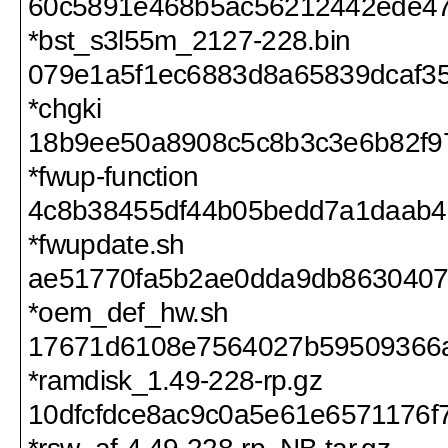
60c5891e468b5ac56212442ede47
*bst_s3l55m_2127-228.bin
079e1a5f1ec6883d8a65839dcaf3
*chgki
18b9ee50a8908c5c8b3c3e6b82f9
*fwup-function
4c8b38455df44b05bedd7a1daab4
*fwupdate.sh
ae51770fa5b2ae0dda9db8630407
*oem_def_hw.sh
17671d6108e7564027b59509366
*ramdisk_1.49-228-rp.gz
10dfcfdce8ac9c0a5e61e6571176f