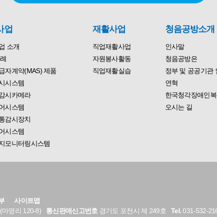
사업
재활사업
청음공방소개
업 소개
직업재활사업
인사말
사례
자원봉사활동
청음공방은
자계약(MAS) 제품
직업재활실습
정부 및 공공기관 
시시스템
연혁
감시카메라
한국청각장애인복
어시스템
오시는 길
통감시장치
어시스템
지모니터링시스템
부
사이트맵
명리 120-8)
통신판매신고번호
경기도 포천시 제 249호
Tel.
031-532-21