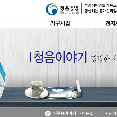
중증장애인들의 손으로
생산하는 장애인직
가구사업
전자
> 청음이야기
> 청음소식
후원참