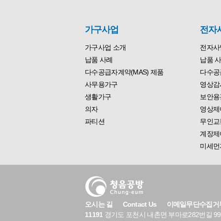
가구사업
전자
가구사업 소개
전자사
납품 사례
납품 
다수공급자계약(MAS) 제품
다수공급
사무용가구
영상감
생활가구
보안용
의자
영상제
파티션
무인교
계장제
미세먼
오시는 길
Contact Us
이메일무단수집거
11191
경기도 포천시 내촌면 부마로282번길 99(마