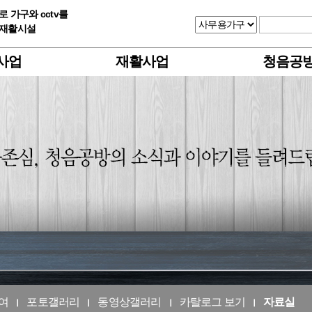
 가구와 cctv를
업재활시설
사업
재활사업
청음공
여
포토갤러리
동영상갤러리
카탈로그 보기
자료실