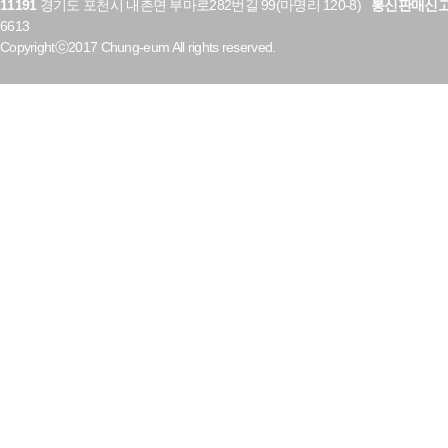
11191
경기도 포천시 내촌면 부마로282번길 99(마명리 120-8)
통신판매신
6613
Copyrightⓒ2017 Chung-eum All rights reserved.