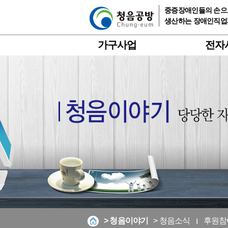
중증장애인들의 손으로
생산하는 장애인직
가구사업
전자
> 청음이야기
> 청음소식
후원참