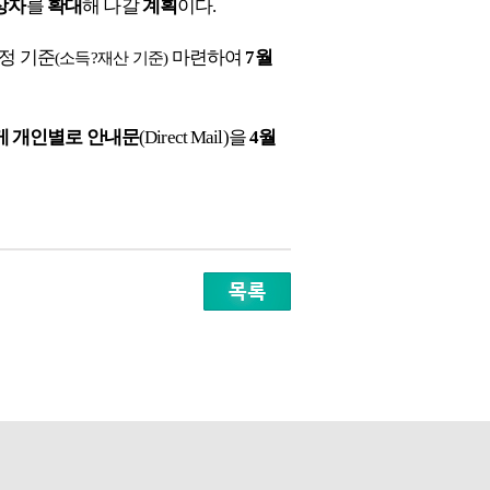
상자
를
확대
해 나갈
계획
이다.
정 기준
마련하여
7월
(소득?재산 기준)
 개인별로 안내문
(Direct Mail)을
4월