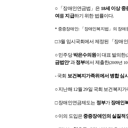
○
「장애인연금법」은
18세 이상 
여
를
지급
하기 위한 법률이다.
* 중증장애인: 「장애인복지법」의 장애등
□ 3월 임시국회에서 제정된
「장애인
○
민
주당
박은수의원
이 대표 발의한
(
금법안’
과
정부
에서 제출한
(2009년 1
- 국회
보건복지가족위에서 병합 심
○ 지난해 12월 29일 국회 보건복지가
□
장애인연금제도는
정부
가
장애인복
○ 이의 도입은
중증장애인의 실질적