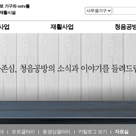
 가구와 cctv를
업재활시설
사업
재활사업
청음공
여
포토갤러리
동영상갤러리
카탈로그 보기
자료실