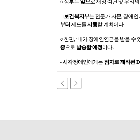
○
정부는
앞으로
재정 여건 및 우리
□
보건복지부
는 전문가 자문, 장애인
부터
제도를
시행
할 계획이다.
○
한편, ‘내가 장애인연금을 받을 수
중
으로
발송할 예정
이다.
-
시각장애인
에게는
점자로 제작된 