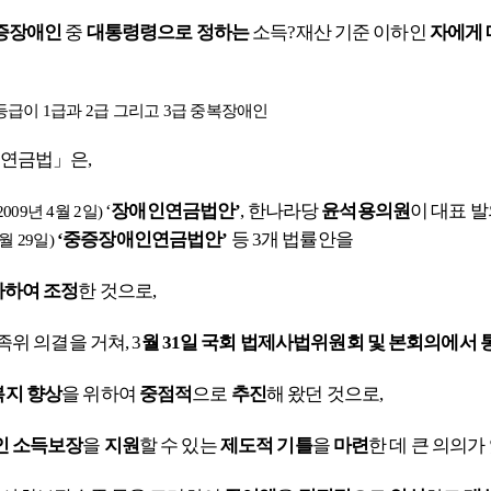
중증장애인
중
대통령령으로
정
하는
소득?재산 기준 이하인
자에게
급이 1급과 2급 그리고 3급 중복장애인
연금법」은,
‘
장애인연금법안’
,
한나라당
윤석용의원
이 대표 
2009년 4월 2일)
‘중증장애인연금법
안’
등 3개 법률안을
0월 29일)
사하여 조정
한 것으로,
족위 의결을 거쳐, 3
월 31일 국회 법제사법위원회 및 본회의에서 
지 향상
을 위하여
중점적
으로
추진
해 왔던 것으로,
인 소득보장
을
지원
할 수 있는
제도적 기틀
을
마련
한 데 큰 의의가 