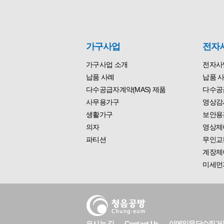
가구사업
전자
가구사업 소개
전자사
납품 사례
납품 
다수공급자계약(MAS) 제품
다수공급
사무용가구
영상감
생활가구
보안용
의자
영상제
파티션
무인교
계장제
미세먼
오시는 길
Contact Us
이메일무단수집거