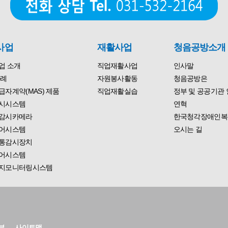
사업
재활사업
청음공방소개
업 소개
직업재활사업
인사말
사례
자원봉사활동
청음공방은
자계약(MAS) 제품
직업재활실습
정부 및 공공기관 
시시스템
연혁
감시카메라
한국청각장애인복
어시스템
오시는 길
통감시장치
어시스템
지모니터링시스템
부
사이트맵